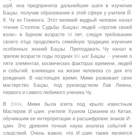
шуй, она предприняла дальнейшие шаги в изучении
Бацзы, получив образование в этой сфере у учителя Й.
К. Чу из Гонконга. Этот великий мудрый человек начал
чтение Столпов Судьбы (Бацзы) людей «против своей
воли» в бурном возрасте 16 лет, следуя требованию
своего отца продолжить семейную традицию изучения
особенных знаний Бацзы. Преподавать Чу начал в
зрелом возрасте годы поздних 80-ых! Бацзы — учение о
пяти элементах, космических факторах времени, людей
и событий, влияющих на жизни человека со дня его
рождения. В настоящее время, Мими развивает свое
мастерство Бацзы, под руководством Лав Леюна,
первого и самого любимого ученика Чу.
В 2004, Мими была взята под крыло известным
Мастером И-цзин, учителя Хуаном Цзианем из Китая,
обучившим ее интерпретации и расшифровке знаков И-
цзин. Это древняя точная наука анализа событий и
следствий. Очень важно, что И-цзин также является