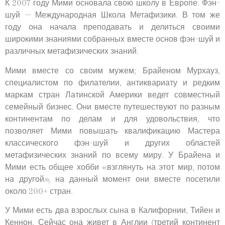
К 2007 году Мими основала свою школу в Европе. Фэн-
шуй — Международная Школа Метафизики. В том же
году она начала преподавать и делиться своими
широкими знаниями собранных вместе основ фэн-шуй и
различных метафизических знаний.
Мими вместе со своим мужем; Брайеном Мурхауз,
специалистом по филателии, антиквариату и редким
маркам стран Латинской Америки ведет совместный
семейный бизнес. Они вместе путешествуют по разным
континентам по делам и для удовольствия, что
позволяет Мими повышать квалификацию Мастера
классического фэн-шуй и других областей
метафизических знаний по всему миру. У Брайена и
Мими есть общее хобби «взглянуть на этот мир, потом
на другой», на данный момент они вместе посетили
около 200+ стран.
У Мими есть два взрослых сына в Калифорнии, Тийен и
Кеннон. Сейчас она живет в Англии (третий континент