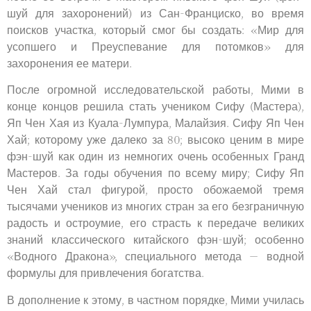
шуй для захоронений) из Сан-Франциско, во время
поисков участка, который смог бы создать: «Мир для
усопшего и Преуспевание для потомков» для
захоронения ее матери.
После огромной исследовательской работы, Мими в
конце концов решила стать учеником Сифу (Мастера),
Яп Чен Хая из Куала-Лумпура, Малайзия. Сифу Яп Чен
Хай; которому уже далеко за 80; высоко ценим в мире
фэн-шуй как один из немногих очень особенных Гранд
Мастеров. За годы обучения по всему миру; Сифу Яп
Чен Хай стал фигурой, просто обожаемой тремя
тысячами учеников из многих стран за его безграничную
радость и остроумие, его страсть к передаче великих
знаний классического китайского фэн-шуй; особенно
«Водного Дракона», специального метода — водной
формулы для привлечения богатства.
В дополнение к этому, в частном порядке, Мими училась