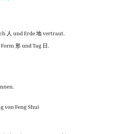
sch 人 und Erde 地 vertraut.
氣, Form 形 und Tag 日.
.
önnen.
ng von Feng Shui