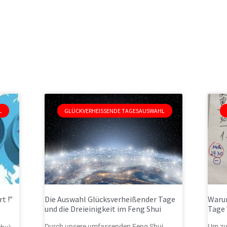
GLÜCKVERHEISSENDE TAGESAUSWAHL
t !”
Die Auswahl Glücksverheißender Tage
Warum
und die Dreieinigkeit im Feng Shui
Tage 
Durch unsere umfassenden Feng Shui
Um zur